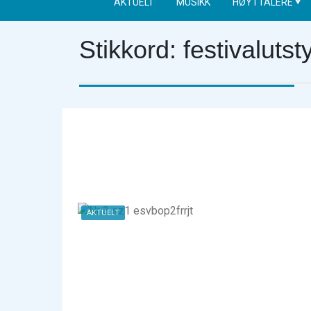
AKTUELT
MUSIKK
HØYTTALERE
Stikkord:
festivalutst
AKTUELT